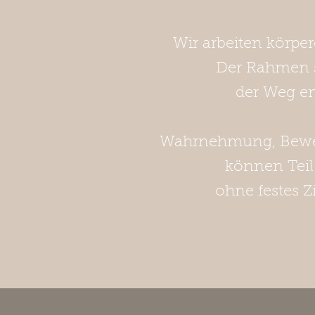
Wir arbeiten körper
Der Rahmen s
der Weg e
Wahrnehmung, Beweg
können Teil
ohne festes Z