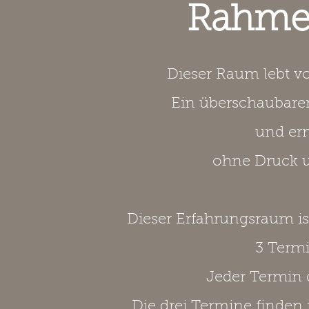
Rahmen
Dieser Raum lebt v
Ein überschaubare
und erm
ohne Druck u
Dieser Erfahrungsraum is
3 Termin
Jeder Termin 
Die drei Termine finden