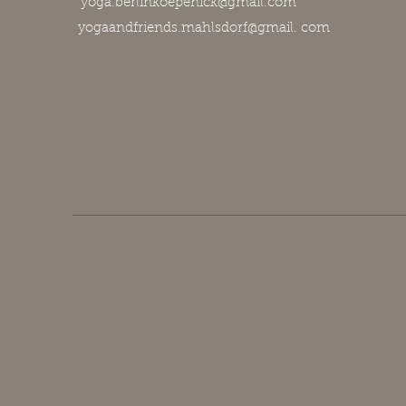
yoga.berlinkoepenick@gmail.com
yogaandfriends.mahlsdorf@gmail. com