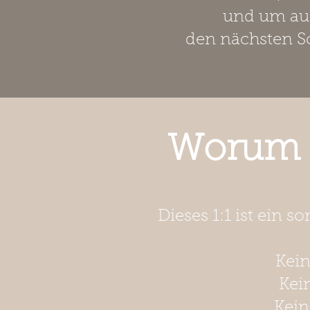
und um au
den nächsten Sc
Worum e
Dieses 1:1 ist ein 
Kein
Kei
Kein